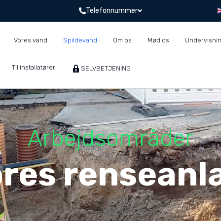
Telefonnummer
Vores vand
Spildevand
Om os
Mød os
Undervisni
Til installatører
SELVBETJENING
Arbejdsområder
res rensean