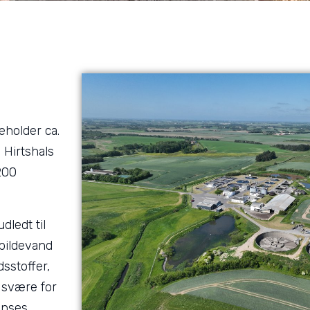
eholder ca.
 Hirtshals
200
ledt til
Spildevand
sstoffer,
 svære for
enses