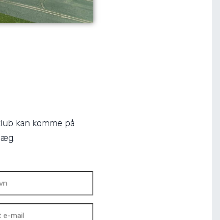
r klub kan komme på
læg.