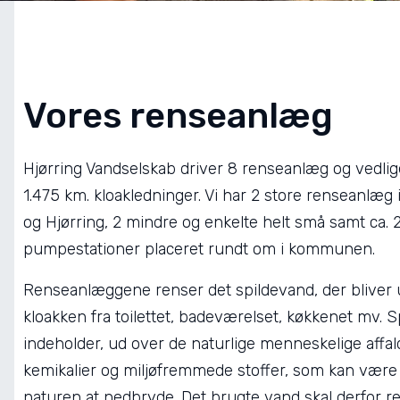
Vores renseanlæg
Hjørring Vandselskab driver 8 renseanlæg og vedlig
1.475 km. kloakledninger. Vi har 2 store renseanlæg i
og Hjørring, 2 mindre og enkelte helt små samt ca. 
pumpestationer placeret rundt om i kommunen.
Renseanlæggene renser det spildevand, der bliver ud
kloakken fra toilettet, badeværelset, køkkenet mv. 
indeholder, ud over de naturlige menneskelige affald
kemikalier og miljøfremmede stoffer, som kan være
naturen at nedbryde. Det brugte vand skal derfor r