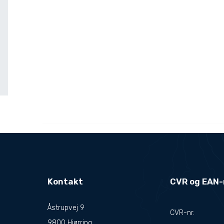
Kontakt
CVR og EAN
Åstrupvej 9
CVR-nr.
9800 Hjørring