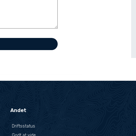
Andet
Driftsstatus
Godt at vide