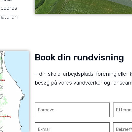
orbedres
 naturen.
Book din rundvisning
– din skole, arbejdsplads, forening elle
besøg på vores vandværker og rensean
Navn
E-