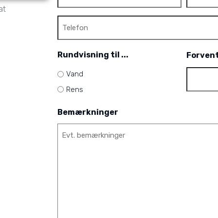
mail
at
Telefon
Rundvisning til ...
Forvent
Vand
Rens
Bemærkninger