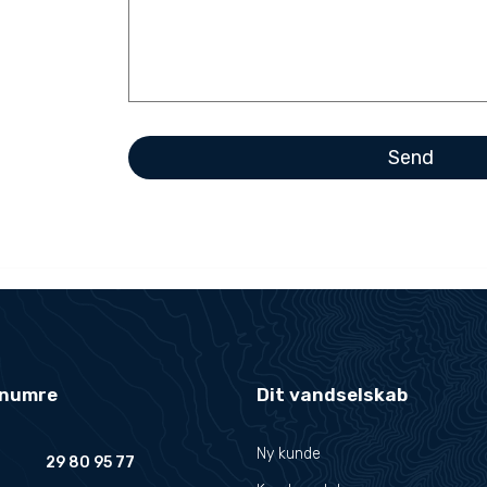
-numre
Dit vandselskab
Ny kunde
29 80 95 77