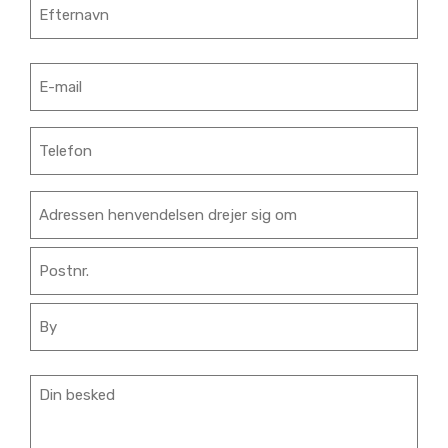
E-
mail
(Påkrævet)
Telefon
Adresse
Besked