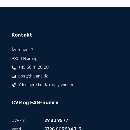
Kontakt
Åstrupvej 9
9800 Hjørring
+45 38 41 28 28
post@hjvand.dk
Yderligere kontaktoplysninger
CVR og EAN-numre
CVR-nr.
29 80 95 77
Vand:
5798 003 584 713