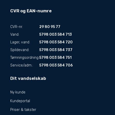
CVR og EAN-numre
CVR-nr.
29 80 95 77
Vand:
5798 003 584 713
Lager, vand:
5798 003 584 720
Spildevand:
5798 003 584 737
Tømningsordning:
5798 003 584 751
Service/adm.:
5798 003 584 706
Dit vandselskab
Ny kunde
Kundeportal
Priser & takster