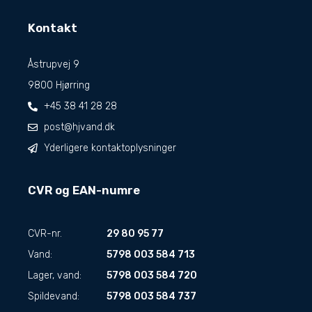
Kontakt
Åstrupvej 9
9800 Hjørring
+45 38 41 28 28
post@hjvand.dk
Yderligere kontaktoplysninger
CVR og EAN-numre
CVR-nr.
29 80 95 77
Vand:
5798 003 584 713
Lager, vand:
5798 003 584 720
Spildevand:
5798 003 584 737