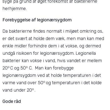
syge på grund af øget forekomst af bakterierne
herhjemme.
Forebyggelse af legionærsygdom
Da bakterierne findes normalt i miljøet omkring os,
er det svært at holde dem væk, men man kan med
enkle midler forhindre dem i at vokse, og dermed
undgå risikoen for legionærsygdom. Legionella
bakterier kan vokse i vand, hvis vandet er mellem
o
o
20
C og 50
C. Man kan forebygge
legionærsygdom ved at holde temperaturen i det
o
varme vand over 50
og temperaturen i det kolde
o
vand under 20
.
Gode råd