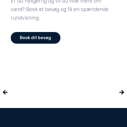
Er du nysgerrig og vil du vide mere om
vand? Book et besøg og få en spændende
rundvisning..
Book dit besøg