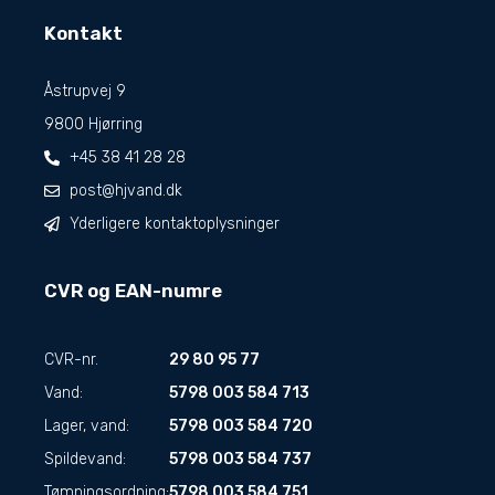
Kontakt
Åstrupvej 9
9800 Hjørring
+45 38 41 28 28
post@hjvand.dk
Yderligere kontaktoplysninger
CVR og EAN-numre
CVR-nr.
29 80 95 77
Vand:
5798 003 584 713
Lager, vand:
5798 003 584 720
Spildevand:
5798 003 584 737
Tømningsordning:
5798 003 584 751