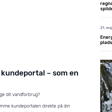
regnd
spil
21. ma
Energ
plad
n kundeportal – som en
ge dit vandforbrug?
emme kundeportalen direkte på din