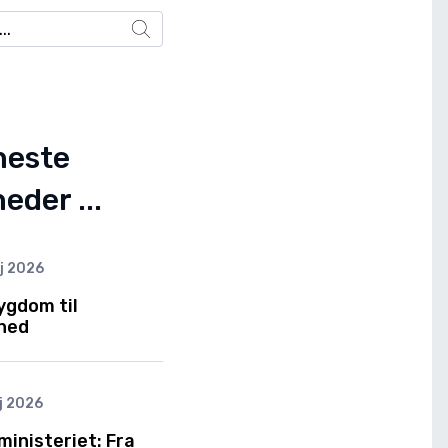
neste
eder ...
j 2026
ygdom til
hed
j 2026
inisteriet: Fra