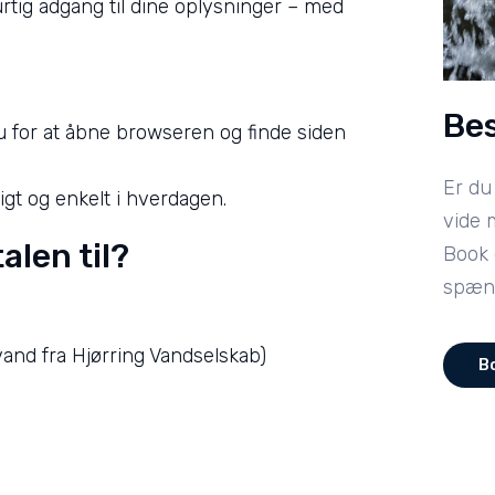
rtig adgang til dine oplysninger – med
Be
 for at åbne browseren og finde siden
Er du
tigt og enkelt i hverdagen.
vide 
len til?
Book 
spænd
and fra Hjørring Vandselskab)
B