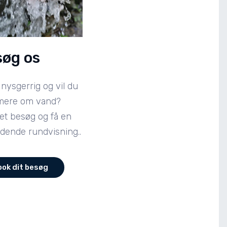
søg os
 nysgerrig og vil du
mere om vand?
et besøg og få en
ende rundvisning..
ook dit besøg