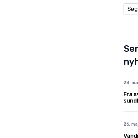
Se
nyh
28. ma
Fra s
sund
26. ma
Vandm