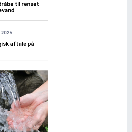
råbe til renset
devand
j 2026
isk aftale på
s