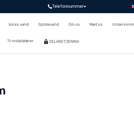
Telefonnummer
Vores vand
Spildevand
Om os
Mød os
Undervisni
Til installatører
SELVBETJENING
m