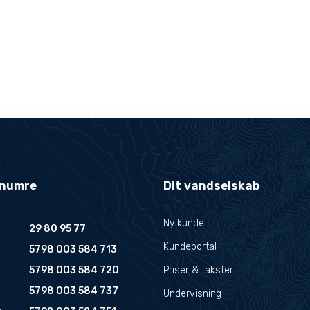
-numre
Dit vandselskab
Ny kunde
29 80 95 77
Kundeportal
5798 003 584 713
5798 003 584 720
Priser & takster
5798 003 584 737
Undervisning